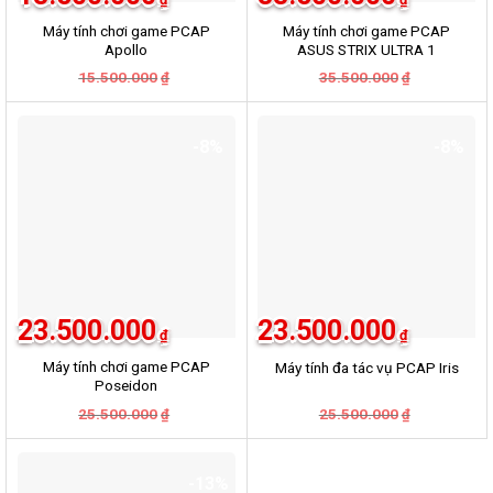
Máy tính chơi game PCAP
Máy tính chơi game PCAP
Apollo
ASUS STRIX ULTRA 1
Giá
Giá
Giá
Giá
15.500.000
35.500.000
₫
₫
gốc
hiện
gốc
hiện
là:
tại
là:
tại
15.500.000₫.
là:
35.500.000
là:
13.500.000₫.
33.500.000
-8%
-8%
23.500.000
23.500.000
₫
₫
Máy tính chơi game PCAP
Máy tính đa tác vụ PCAP Iris
Poseidon
Giá
Giá
Giá
Giá
25.500.000
25.500.000
₫
₫
gốc
hiện
gốc
hiện
là:
tại
là:
tại
25.500.000₫.
là:
25.500.000
là:
23.500.000₫.
23.500.000
-13%