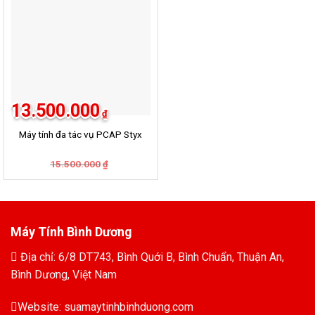
13.500.000
₫
Máy tính đa tác vụ PCAP Styx
Giá
Giá
15.500.000
₫
gốc
hiện
là:
tại
15.500.000₫.
là:
13.500.000₫.
Máy Tính Bình Dương
Địa chỉ: 6/8 DT743, Bình Quới B, Bình Chuẩn, Thuận An,
Bình Dương, Việt Nam
Website: suamaytinhbinhduong.com