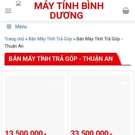
Skip
to
content
Menu
Trang chủ
»
Bán Máy Tính Trả Góp
»
Bán Máy Tính Trả Góp -
Thuận An
BÁN MÁY TÍNH TRẢ GÓP - THUẬN AN
-13%
-6%
13.500.000
33.500.000
₫
₫