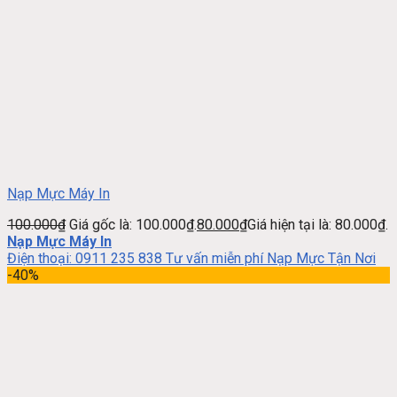
Nạp Mực Máy In
100.000
₫
Giá gốc là: 100.000₫.
80.000
₫
Giá hiện tại là: 80.000₫.
Nạp Mực Máy In
Điện thoại: 0911 235 838 Tư vấn miễn phí Nạp Mực Tận Nơi
-40%