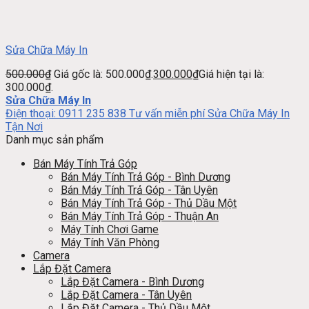
Sửa Chữa Máy In
500.000
₫
Giá gốc là: 500.000₫.
300.000
₫
Giá hiện tại là:
300.000₫.
Sửa Chữa Máy In
Điện thoại: 0911 235 838 Tư vấn miễn phí Sửa Chữa Máy In
Tận Nơi
Danh mục sản phẩm
Bán Máy Tính Trả Góp
Bán Máy Tính Trả Góp - Bình Dương
Bán Máy Tính Trả Góp - Tân Uyên
Bán Máy Tính Trả Góp - Thủ Dầu Một
Bán Máy Tính Trả Góp - Thuận An
Máy Tính Chơi Game
Máy Tính Văn Phòng
Camera
Lắp Đặt Camera
Lắp Đặt Camera - Bình Dương
Lắp Đặt Camera - Tân Uyên
Lắp Đặt Camera - Thủ Dầu Một