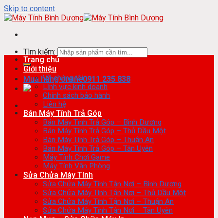
Skip to content
Tìm kiếm:
Trang chủ
Giới thiệu
Về chúng tôi
Mua hàng online
0911 235 838
Lĩnh vực kinh doanh
Chính sách bảo hành
Liên hệ
Bán Máy Tính Trả Góp
Bán Máy Tính Trả Góp – Bình Dương
Bán Máy Tính Trả Góp – Thủ Dầu Một
Bán Máy Tính Trả Góp – Thuận An
Bán Máy Tính Trả Góp – Tân Uyên
Máy Tính Chơi Game
Máy Tính Văn Phòng
Sửa Chửa Máy Tính
Sửa Chửa Máy Tính Tận Nơi – Bình Dương
Sửa Chửa Máy Tính Tận Nơi – Thủ Dầu Một
Sửa Chửa Máy Tính Tận Nơi – Thuận An
Sửa Chửa Máy Tính Tận Nơi – Tân Uyên