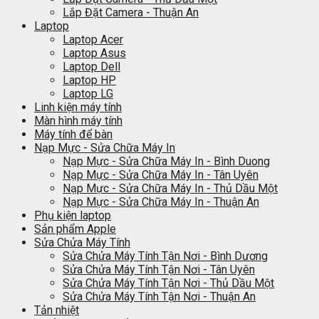
Lắp Đặt Camera - Thuận An
Laptop
Laptop Acer
Laptop Asus
Laptop Dell
Laptop HP
Laptop LG
Linh kiện máy tính
Màn hình máy tính
Máy tính để bàn
Nạp Mực - Sửa Chữa Máy In
Nạp Mực - Sửa Chữa Máy In - Bình Duong
Nạp Mực - Sửa Chữa Máy In - Tân Uyên
Nạp Mực - Sửa Chữa Máy In - Thủ Dầu Một
Nạp Mực - Sửa Chữa Máy In - Thuận An
Phụ kiện laptop
Sản phẩm Apple
Sửa Chửa Máy Tính
Sửa Chửa Máy Tính Tận Nơi - Bình Dương
Sửa Chửa Máy Tính Tận Nơi - Tân Uyên
Sửa Chửa Máy Tính Tận Nơi - Thủ Dầu Một
Sửa Chửa Máy Tính Tận Nơi - Thuận An
Tản nhiệt