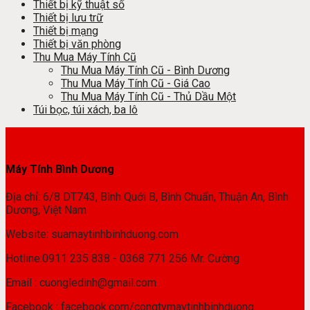
Thiết bị kỹ thuật số
Thiết bị lưu trữ
Thiết bị mạng
Thiết bị văn phòng
Thu Mua Máy Tính Cũ
Thu Mua Máy Tính Cũ - Bình Dương
Thu Mua Máy Tính Cũ - Giá Cao
Thu Mua Máy Tính Cũ - Thủ Dầu Một
Túi bọc, túi xách, ba lô
Máy Tính Bình Dương
Địa chỉ: 6/8 DT743, Bình Quới B, Bình Chuẩn, Thuận An, Bình
Dương, Việt Nam
Website: suamaytinhbinhduong.com
Hotline:0911 235 838 - 0368 771 256 Mr. Cường
Email : cuongledinh@gmail.com
Facebook : facebook.com/congtymaytinhbinhduong