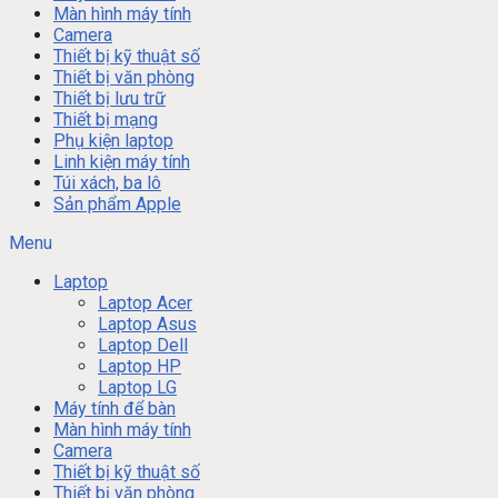
Màn hình máy tính
Camera
Thiết bị kỹ thuật số
Thiết bị văn phòng
Thiết bị lưu trữ
Thiết bị mạng
Phụ kiện laptop
Linh kiện máy tính
Túi xách, ba lô
Sản phẩm Apple
Menu
Laptop
Laptop Acer
Laptop Asus
Laptop Dell
Laptop HP
Laptop LG
Máy tính để bàn
Màn hình máy tính
Camera
Thiết bị kỹ thuật số
Thiết bị văn phòng