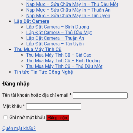
Nạp Mực – Sửa Chữa Máy In – Thủ Dầu Một
Nạp Mực – Sửa Chữa Máy In – Thuận An
Nạp Mực – Sửa Chữa Máy In – Tân Uyên
Lắp Đặt Camera
Lắp Đặt Camera – Bình Dương
Lắp Đặt Camera – Thủ Dầu Một
Lắp Đặt Camera – Thuận An
Lắp Đặt Camera – Tân Uyên
Thu Mua Máy Tính Cũ
Thu Mua Máy Tính Cũ – Giá Cao
Thu Mua Máy Tính Cũ – Bình Dương
Thu Mua Máy Tính Cũ – Thủ Dầu Một
Tin tức Tin Tức Công Nghệ
Đăng nhập
Tên tài khoản hoặc địa chỉ email
*
Mật khẩu
*
Ghi nhớ mật khẩu
Đăng nhập
Quên mật khẩu?