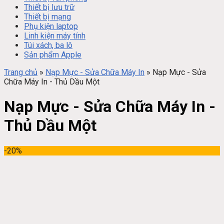
Thiết bị lưu trữ
Thiết bị mạng
Phụ kiện laptop
Linh kiện máy tính
Túi xách, ba lô
Sản phẩm Apple
Trang chủ
»
Nạp Mực - Sửa Chữa Máy In
»
Nạp Mực - Sửa
Chữa Máy In - Thủ Dầu Một
Nạp Mực - Sửa Chữa Máy In -
Thủ Dầu Một
-20%