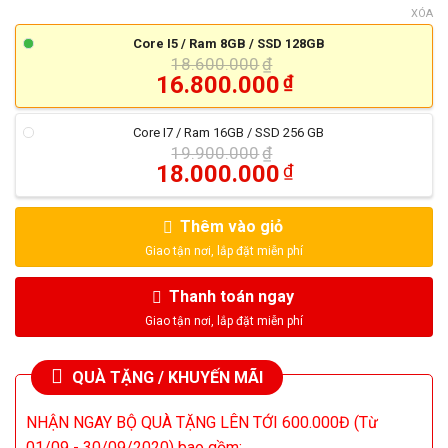
XÓA
Core I5 / Ram 8GB / SSD 128GB
18.600.000
₫
Giá
16.800.000
₫
gốc
Giá
là:
hiện
18.600.000₫.
Core I7 / Ram 16GB / SSD 256 GB
tại
19.900.000
₫
là:
Giá
18.000.000
₫
16.800.000₫.
gốc
Giá
là:
hiện
19.900.000₫.
Thêm vào giỏ
tại
là:
18.000.000₫.
Thanh toán ngay
QUÀ TẶNG / KHUYẾN MÃI
NHẬN NGAY BỘ QUÀ TẶNG LÊN TỚI 600.000Đ (Từ
01/09 - 30/09/2020) bao gồm: