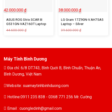
42.000.000
₫
38.000.000
₫
ASUS ROG Strix SCAR III
LG Gram 17Z90N-V.AH75A5
G531GN-VAZ160T Laptop
Laptop – Silver
44.600.000
39.600.000
₫
₫
Máy Tính Bình Dương
Địa chỉ: 6/8 DT743, Bình Quới B, Bình Chuẩn, Thuận An,
Bình Dương, Việt Nam
Website: suamaytinhbinhduong.com
Hotline:0911 235 838 - 0368 771 256 Mr. Cường
Email : cuongledinh@gmail.com