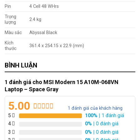
Pin
4 Cell 48 WHrs
Trọng
2.4 kg
lượng
Màu sắc
Abyssal Black
Kích
361.4 x 254.15 x 22.9 (mm)
thước
BÌNH LUẬN
1 đánh giá cho
MSI Modern 15 A10M-068VN
Laptop – Space Gray
5.00
1
đánh giá của khách hàng
5.00
1
trên 5
5
100%
| 1 đánh giá
dựa trên
4
0%
| 0 đánh giá
đánh giá
3
0%
| 0 đánh giá