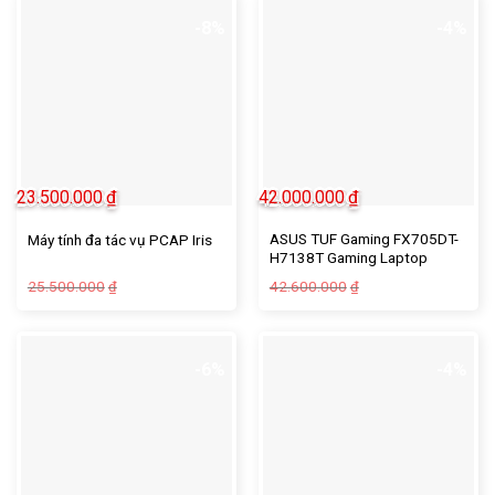
-8%
-4%
23.500.000
₫
42.000.000
₫
ASUS TUF Gaming FX705DT-
Máy tính đa tác vụ PCAP Iris
H7138T Gaming Laptop
Giá
Giá
25.500.000
42.600.000
₫
₫
gốc
hiện
là:
tại
25.500.000₫.
là:
23.500.000₫.
-6%
-4%