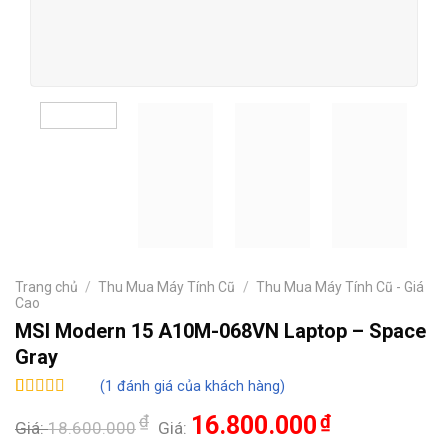
Trang chủ
/
Thu Mua Máy Tính Cũ
/
Thu Mua Máy Tính Cũ - Giá
Cao
MSI Modern 15 A10M-068VN Laptop – Space
Gray
(
1
đánh giá của khách hàng)
5.00
1
trên 5
₫
16.800.000
₫
dựa trên
Giá:
18.600.000
Giá:
đánh giá