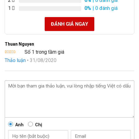
2
0%
| 0 đánh giá
1
0%
| 0 đánh giá
ĐÁNH GIÁ NGAY
Thuan Nguyen
Số 1 trong tầm giá
Được xếp
Thảo luận
•
31/08/2020
hạng
5
5
sao
Anh
Chị