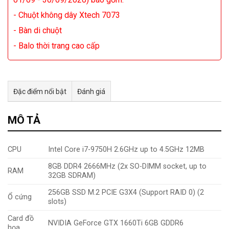
- Chuột không dây Xtech 7073
- Bàn di chuột
- Balo thời trang cao cấp
Đặc điểm nổi bật
Đánh giá
Tư vấn & bán hàng qua Facebook
MÔ TẢ
CPU
Intel Core i7-9750H 2.6GHz up to 4.5GHz 12MB
8GB DDR4 2666MHz (2x SO-DIMM socket, up to
RAM
32GB SDRAM)
256GB SSD M.2 PCIE G3X4 (Support RAID 0) (2
Ổ cứng
slots)
Card đồ
NVIDIA GeForce GTX 1660Ti 6GB GDDR6
họa