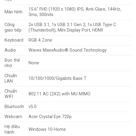
15.6″ FHD (1920 x 1080) IPS, Anti-Glare, 144Hz,
Màn hình
3ms, 300nits
Cổng
2x USB 3.1, 1x USB 3.1 Gen 2, 1x USB Type C
giao tiếp
(Thunderbolt), Mini Display Port, HDMI
Keyboard
RGB 4 Zone
Audio
Waves MaxxAudio® Sound Technology
Đọc thẻ
None
nhớ
Chuẩn
10/100/1000/Gigabits Base T
LAN
Chuẩn
802.11 AC (2X2) with MU-MIMO
WIFI
Bluetooth
v5.0
Webcam
Acer Crystal Eye 720p
Hệ điều
Windows 10 Home
hành