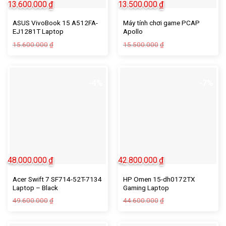
13.600.000
₫
13.500.000
₫
ASUS VivoBook 15 A512FA-
Máy tính chơi game PCAP
EJ1281T Laptop
Apollo
Giá
Giá
15.600.000
15.500.000
₫
₫
gốc
hiện
là:
tại
15.500.000₫.
là:
13.500.000₫.
-4%
-7%
48.000.000
₫
42.800.000
₫
Acer Swift 7 SF714-52T-7134
HP Omen 15-dh0172TX
Laptop – Black
Gaming Laptop
49.600.000
44.600.000
₫
₫