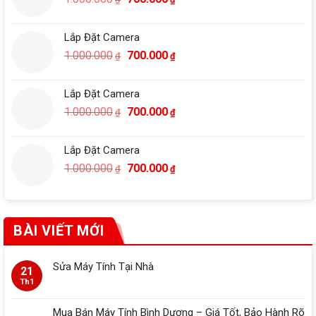
700.000₫.
gốc
hiện
là:
tại
Lắp Đặt Camera
1.000.000₫.
là:
Giá
Giá
1.000.000
700.000
₫
₫
700.000₫.
gốc
hiện
là:
tại
Lắp Đặt Camera
1.000.000₫.
là:
Giá
Giá
1.000.000
700.000
₫
₫
700.000₫.
gốc
hiện
là:
tại
Lắp Đặt Camera
1.000.000₫.
là:
Giá
Giá
1.000.000
700.000
₫
₫
700.000₫.
gốc
hiện
là:
tại
1.000.000₫.
là:
700.000₫.
BÀI VIẾT MỚI
Sửa Máy Tính Tại Nhà
21
Th1
Mua Bán Máy Tính Bình Dương – Giá Tốt, Bảo Hành Rõ