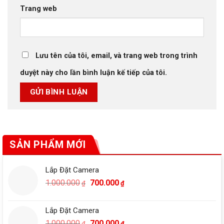
Trang web
Lưu tên của tôi, email, và trang web trong trình
duyệt này cho lần bình luận kế tiếp của tôi.
SẢN PHẨM MỚI
Lắp Đặt Camera
Giá
Giá
1.000.000
700.000
₫
₫
gốc
hiện
là:
tại
Lắp Đặt Camera
1.000.000₫.
là:
Giá
Giá
1.000.000
700.000
₫
₫