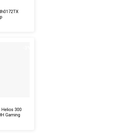
dh0172TX
op
-3%
 Helios 300
HH Gaming