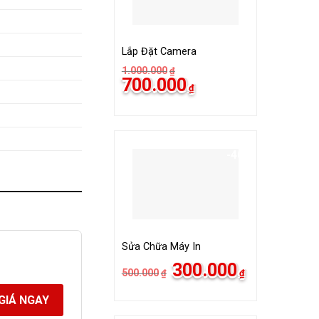
Lắp Đặt Camera
1.000.000
₫
Giá
Giá
700.000
₫
gốc
hiện
là:
tại
1.000.000₫.
là:
700.000₫.
-40%
Sửa Chữa Máy In
Giá
Giá
300.000
500.000
₫
₫
gốc
hiện
là:
tại
500.000₫.
là:
GIÁ NGAY
300.000₫.