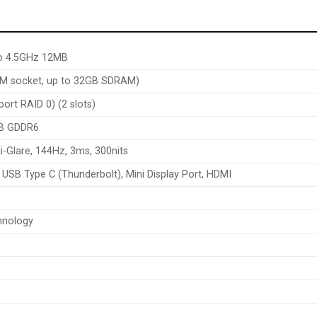
to 4.5GHz 12MB
M socket, up to 32GB SDRAM)
rt RAID 0) (2 slots)
GB GDDR6
i-Glare, 144Hz, 3ms, 300nits
 USB Type C (Thunderbolt), Mini Display Port, HDMI
hnology