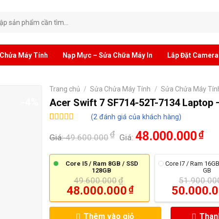
:
 Chửa Máy Tính
Nạp Mực – Sửa Chữa Máy In
Lắp Đặt Camera
Trang chủ
/
Sửa Chửa Máy Tính
/
Sửa Chửa Máy Tính
-4%
Acer Swift 7 SF714-52T-7134 Laptop 
(
2
đánh giá của khách hàng)
5.00
2
trên 5
₫
48.000.000
₫
dựa trên
Giá:
49.600.000
Giá:
đánh giá
Core I5 / Ram 8GB / SSD
Core I7 / Ram 16GB
128GB
GB
49.600.000
₫
51.900.00
Giá
Giá
48.000.000
₫
50.000.
gốc
gốc
Giá
Giá
là:
là:
hiện
hiệ
49.600.000₫.
51.
Thêm vào giỏ
tại
Than
tại