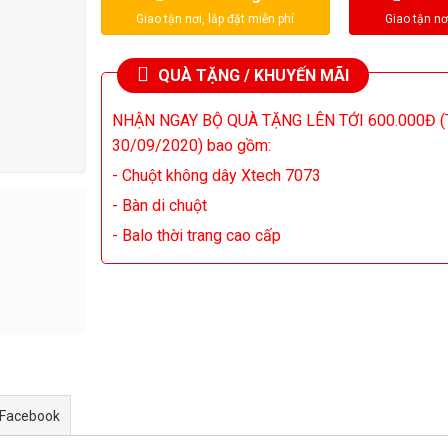
là:
là:
48.000.000₫.
50.
QUÀ TẶNG / KHUYẾN MÃI
NHẬN NGAY BỘ QUÀ TẶNG LÊN TỚI 600.000Đ (T
30/09/2020) bao gồm:
- Chuột không dây Xtech 7073
- Bàn di chuột
- Balo thời trang cao cấp
 Facebook