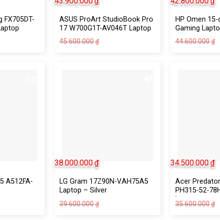
43.900.000
₫
42.800.000
₫
g FX705DT-
ASUS ProArt StudioBook Pro
HP Omen 15-
Laptop
17 W700G1T-AV046T Laptop
Gaming Lapt
45.600.000
44.600.000
₫
₫
-13%
-4%
38.000.000
₫
34.500.000
₫
5 A512FA-
LG Gram 17Z90N-V.AH75A5
Acer Predator
Laptop – Silver
PH315-52-78
Laptop
39.600.000
35.600.000
₫
₫