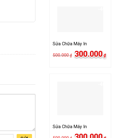
-40%
Sửa Chữa Máy In
Giá
Giá
300.000
500.000
₫
₫
gốc
hiện
là:
tại
500.000₫.
là:
300.000₫.
-40%
Sửa Chữa Máy In
Giá
Giá
300.000