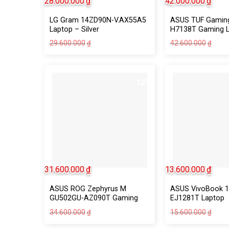
28.000.000
₫
42.000.000
₫
LG Gram 14ZD90N-V.AX55A5
ASUS TUF Gamin
Laptop – Silver
H7138T Gaming 
29.600.000
42.600.000
₫
₫
-12%
31.600.000
₫
13.600.000
₫
ASUS ROG Zephyrus M
ASUS VivoBook 1
GU502GU-AZ090T Gaming
EJ1281T Laptop
34.600.000
15.600.000
₫
₫