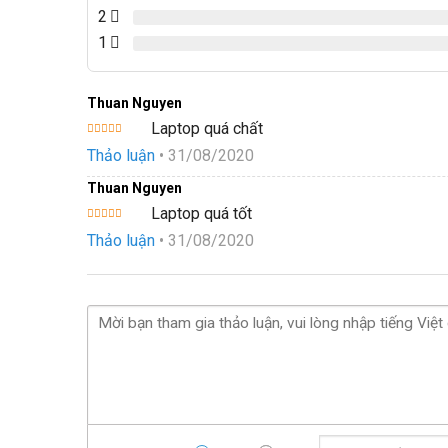
2
1
Thuan Nguyen
Laptop quá chất
Được xếp
Thảo luận
•
31/08/2020
hạng
5
5
sao
Thuan Nguyen
Laptop quá tốt
Được xếp
Thảo luận
•
31/08/2020
hạng
5
5
sao