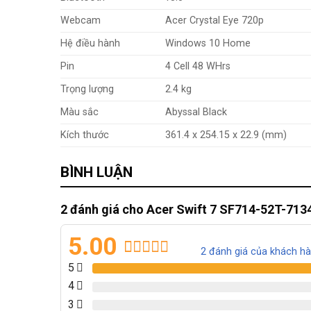
Webcam
Acer Crystal Eye 720p
Hệ điều hành
Windows 10 Home
Pin
4 Cell 48 WHrs
Trọng lượng
2.4 kg
Màu sắc
Abyssal Black
Kích thước
361.4 x 254.15 x 22.9 (mm)
BÌNH LUẬN
2 đánh giá cho
Acer Swift 7 SF714-52T-7134
5.00
2
đánh giá của khách h
5.00
2
trên 5
5
dựa trên
4
đánh giá
3