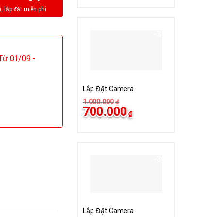
1.000.000₫.
là:
700.000₫.
000.000₫.
-30%
ừ 01/09 -
Lắp Đặt Camera
1.000.000
₫
Giá
Giá
700.000
₫
gốc
hiện
là:
tại
1.000.000₫.
là:
700.000₫.
-30%
Lắp Đặt Camera