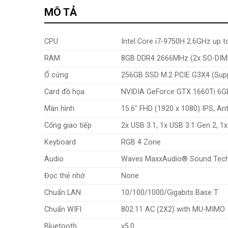
MÔ TẢ
CPU
Intel Core i7-9750H 2.6GHz up 
RAM
8GB DDR4 2666MHz (2x SO-DIM
Ổ cứng
256GB SSD M.2 PCIE G3X4 (Suppo
Card đồ họa
NVIDIA GeForce GTX 1660Ti 6
Màn hình
15.6″ FHD (1920 x 1080) IPS, Ant
Cổng giao tiếp
2x USB 3.1, 1x USB 3.1 Gen 2, 1x
Keyboard
RGB 4 Zone
Audio
Waves MaxxAudio® Sound Tec
Đọc thẻ nhớ
None
Chuẩn LAN
10/100/1000/Gigabits Base T
Chuẩn WIFI
802.11 AC (2X2) with MU-MIMO
Bluetooth
v5.0