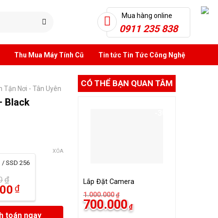
Mua hàng online
0911 235 838
Thu Mua Máy Tính Cũ
Tin tức Tin Tức Công Nghệ
CÓ THỂ BẠN QUAN TÂM
 Tận Nơi - Tân Uyên
– Black
-30%
XÓA
 / SSD 256
0
₫
Lắp Đặt Camera
000
₫
1.000.000
₫
Giá
Giá
700.000
n
₫
gốc
hiện
900.000₫.
h toán ngay
là:
tại